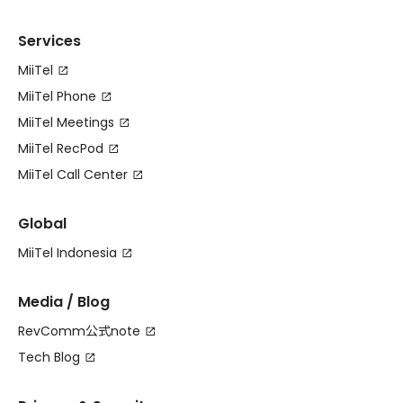
Services
MiiTel
MiiTel Phone
MiiTel Meetings
MiiTel RecPod
MiiTel Call Center
Global
MiiTel Indonesia
Media / Blog
RevComm公式note
Tech Blog