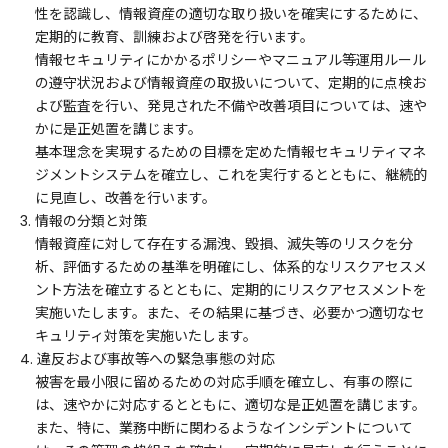
性を認識し、情報資産の適切な取り扱いを確実にするために、
定期的に教育、訓練および啓発を行います。
情報セキュリティにかかるポリシーやマニュアル等運用ルール
の遵守状況および情報資産の取扱いについて、定期的に点検お
よび監査を行い、発見された不備や改善項目については、速や
かに是正処置を講じます。
基本理念を実現するための目標を定めた情報セキュリティマネ
ジメントシステムを確立し、これを実行するとともに、継続的
に見直し、改善を行います。
3. 情報の分類と対策
情報資産に対して存在する漏洩、毀損、滅失等のリスクを分
析、評価するための基準を明確にし、体系的なリスクアセスメ
ント方法を確立するとともに、定期的にリスクアセスメントを
実施いたします。また、その結果に基づき、必要かつ適切なセ
キュリティ対策を実施いたします。
4. 違反および事故等への緊急事態の対応
被害を最小限に留めるための対応手順を確立し、有事の際に
は、速やかに対応するとともに、適切な是正処置を講じます。
また、特に、業務中断に関わるようなインシデントについて