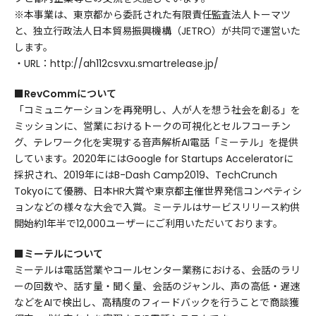
※本事業は、東京都から委託された有限責任監査法人トーマツ
と、独立行政法人日本貿易振興機構（JETRO）が共同で運営いた
します。
・URL：http://ah112csvxu.smartrelease.jp/
■RevCommについて
「コミュニケーションを再発明し、人が人を想う社会を創る」を
ミッションに、営業におけるトークの可視化とセルフコーチン
グ、テレワーク化を実現する音声解析AI電話「ミーテル」を提供
しています。2020年にはGoogle for Startups Acceleratorに
採択され、2019年にはB-Dash Camp2019、TechCrunch
Tokyoにて優勝、日本HR大賞や東京都主催世界発信コンペティシ
ョンなどの様々な大会で入賞。ミーテルはサービスリリース約供
開始約1年半で12,000ユーザーにご利用いただいております。
■ミーテルについて
ミーテルは電話営業やコールセンター業務における、会話のラリ
ーの回数や、話す量・聞く量、会話のジャンル、声の高低・遅速
などをAIで検出し、高精度のフィードバックを行うことで商談獲