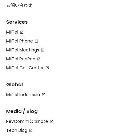
お問い合わせ
Services
MiiTel
MiiTel Phone
MiiTel Meetings
MiiTel RecPod
MiiTel Call Center
Global
MiiTel Indonesia
Media / Blog
RevComm公式note
Tech Blog