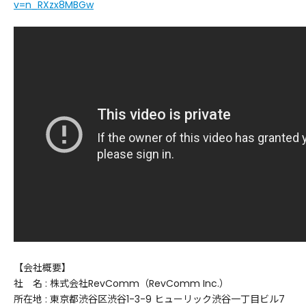
v=n_RXzx8MBGw
【会社概要】
社 名 : 株式会社RevComm（RevComm Inc.）
所在地 : 東京都渋谷区渋谷1-3-9 ヒューリック渋谷一丁目ビル7