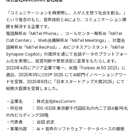
株式会社RevComm 会社概要
「コミュニケーションを再発明し、人が人を想う社会を創る。」
という理念のもと、音声技術とAIにより、コミュニケーション課
題を解決する企業です。
電話解析AI「MiiTel Phone」、コールセンター解析AI「MiiTel
Call Center」、Web会議解析AI「MiiTel Meetings」、対面会
話解析AI「MiiTel RecPod」、AIビジネスアシスタント「MiiTel
Synapse Copilot」の提供を通じて会話データのプラットフォー
ム化を実現し、経営判断や意思決定に変革をもたらします。
2023年4月にアジア企業で唯一、米国「Forbes AI 50 2023」に
選出、2025年1月にCES® 2025 にてAI部門イノベーションアワー
ドを受賞、2025年8月に「日本スタートアップ大賞2025」にて
総務大臣賞を受賞しました。
・企業名 ： 株式会社RevComm
・所在地 ： 100-6328 東京都千代田区丸の内二丁目4番1号丸
の内ビルディング28階
・代表者 ： 会田 武史
・事業内容 ： AI × 音声のソフトウェア・データベースの開発