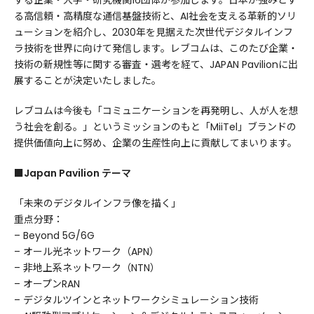
する企業・大学・研究機関16団体が参加します。日本が強みとす
る高信頼・高精度な通信基盤技術と、AI社会を支える革新的ソリ
ューションを紹介し、2030年を見据えた次世代デジタルインフ
ラ技術を世界に向けて発信します。レブコムは、このたび企業・
技術の新規性等に関する審査・選考を経て、JAPAN Pavilionに出
展することが決定いたしました。
レブコムは今後も「コミュニケーションを再発明し、人が人を想
う社会を創る。」というミッションのもと「MiiTel」ブランドの
提供価値向上に努め、企業の生産性向上に貢献してまいります。
■
Japan Pavilion テーマ
「未来のデジタルインフラ像を描く」
重点分野：
– Beyond 5G/6G
– オール光ネットワーク（APN）
– 非地上系ネットワーク（NTN）
– オープンRAN
– デジタルツインとネットワークシミュレーション技術