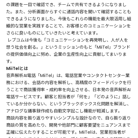
の課題を一目で確認でき、チームで共有できるようになりまし
た。また、分析画面からすぐに通話内容を聞いて確認することも
できるようになりました。今後もこれらの機能を最大限活用し組
織的な営業を実践することで、お客様とのコミュニケーションを
さらに良いものにしていきたいと考えています。
レブコムは今後も「コミュニケーションを再発明し、人が人を
想う社会を創る。」というミッションのもと「MiiTel」ブランド
の提供価値向上に努め、企業の生産性向上に貢献してまいりま
す。
MiiTelとは
音声解析AI電話「MiiTel」は、電話営業やコンタクトセンター業
務における、会話の内容を解析し、高精度のフィードバックを行
うことで商談獲得率・成約率を向上させる、日本発の音声解析AI
電話サービスです。顧客と担当者が「何を」「どのように」話し
ているか分からない、というブラックボックス化問題を解消し、
アナログな議事録作成も自動文字起こし機能が軽減します。
商談内容を振り返りやすいシンプルな設計なので、自ら振り返り
商談の質を高めたり、開発や他部門に顧客要望をニュアンスまで
正確に伝えたりすることが可能です。MiiTelは、営業担当者が