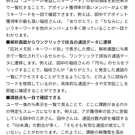
例えば「ユーザーが発話したキーワード」の使用頻度を割合表示
で一覧化することで、アポイント獲得率が高いメンバーがよく使
うキーワードを一目で確認できます。例えば、図中でアポイント
獲得率が最も高い稲垣さんは、「ありがとう」と「ちなみに」と
いうキーワードを他のメンバーより多く使っていることが一目で
わかります。
■解析画面からワンクリックで該当の通話データに遷移
「応対メモ別・キーワード別」で表示した際に、解析画面に％表
示で一覧化されているセルから、ワンクリックで該当の通話デー
タに遷移します。例えば、図中の稲垣さんの「75％」のセルをク
リックすることで、稲垣さんが「ありがとう」と発言した通話の
一覧にアクセスすることができるようになり、どのように該当の
ワードを使用しているのか、具体的な通話データや文字起こしを
即座に確認することができます。
■課題点も一目で確認できる
ユーザー毎の％表示を一覧で見ることで、どこに課題があるのか
の特定もスムーズになります。例えば、アポ獲得率の低さに苦戦
している図中の三井さん、田中さんは、通話分数内訳を確認する
と「1分未満」の割合が多く、「そもそも有効な通話が成立して
いない」ことがわかります。このように、課題の解像度を高め