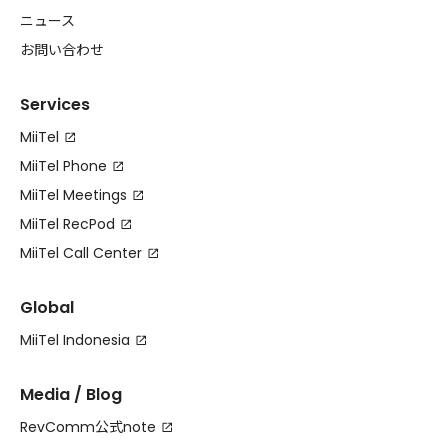
ニュース
お問い合わせ
Services
MiiTel
MiiTel Phone
MiiTel Meetings
MiiTel RecPod
MiiTel Call Center
Global
MiiTel Indonesia
Media / Blog
RevComm公式note