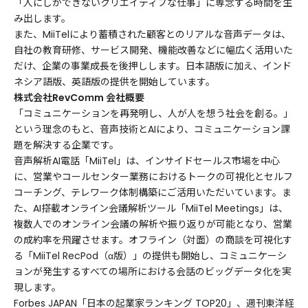
「人にしかできないクリエイティブな仕事」に専念する時間を生
み出します。
また、MiiTelにより蓄積された顧客とのリアルな音声データは、
自社の教育研修、サービス開発、機能改善などに幅広く活用いた
だけ、企業の事業成長を後押しします。日本語版に加え、インド
ネシア語版、英語版の提供を開始しています。
株式会社RevCoｍm 会社概要
「コミュニケーションを再発明し、人が人を想う社会を創る。」
という理念のもと、音声技術とAIにより、コミュニケーション課
題を解決する企業です。
音声解析AI電話「MiiTel」は、インサイドセールス市場を中心
に、営業やコールセンター業務におけるトークの可視化とセルフ
コーチング、テレワーク体制構築にご活用いただいています。ま
た、AI搭載オンライン会議解析ツール「MiiTel Meetings」は、
複数人でのオンライン会議の解析や振り返りが可能となり、営業
の成約率を飛躍させます。オフライン（対面）の商談を可視化す
る「MiiTel RecPod（α版）」の提供も開始し、コミュニケーシ
ョンが発生するすべての場所における会話のビッグデータ化を実
現します。
Forbes JAPAN「日本の起業家ランキング TOP20」、週刊東洋経