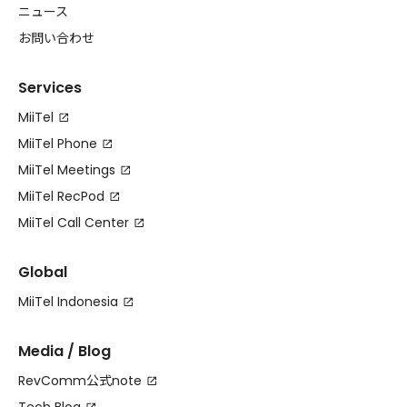
ニュース
お問い合わせ
Services
MiiTel
MiiTel Phone
MiiTel Meetings
MiiTel RecPod
MiiTel Call Center
Global
MiiTel Indonesia
Media / Blog
RevComm公式note