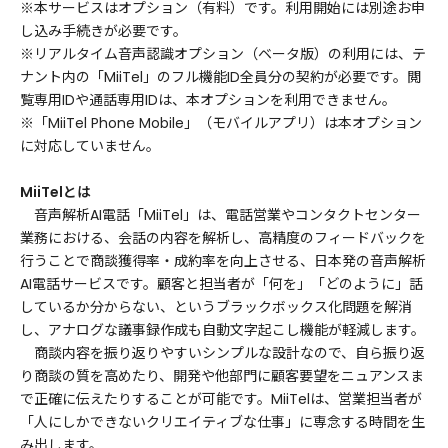
※本サービスはオプション（有料）です。利用開始には別途お申
し込み手続きが必要です。
※リアルタイム音声認識オプション（ベータ版）の利用には、テ
ナント内の「MiiTel」のフル機能ID全員分の契約が必要です。閲
覧専用IDや通話専用IDは、本オプションを利用できません。
※「MiiTel Phone Mobile」（モバイルアプリ）は本オプション
に対応していません。
MiiTelとは
音声解析AI電話「MiiTel」は、電話営業やコンタクトセンター
業務における、会話の内容を解析し、高精度のフィードバックを
行うことで商談獲得率・成約率を向上させる、日本発の音声解析
AI電話サービスです。顧客と担当者が「何を」「どのように」話
しているか分からない、というブラックボックス化問題を解消
し、アナログな議事録作成も自動文字起こし機能が軽減します。
商談内容を振り返りやすいシンプルな設計なので、自ら振り返
り商談の質を高めたり、開発や他部門に顧客要望をニュアンスま
で正確に伝えたりすることが可能です。MiiTelは、営業担当者が
「人にしかできないクリエイティブな仕事」に専念する時間を生
み出します。