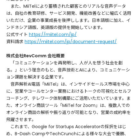
また、MiiTelにより蓄積された顧客とのリアルな音声データ
は、自社の教育研修、サービス開発、機能改善などに幅広く活用
いただけ、企業の事業成長を後押しします。日本語版に加え、イ
ンドネシア語版、英語版の提供を開始しています。
公式サイト
https://miitel.com/jp/
資料請求
https://miitel.com/jp/document-request/
株式会社RevCoｍm 会社概要
「コミュニケーションを再発明し、人が人を想う社会を創
る。」という理念のもと、音声技術とAIにより、コミュニケーシ
ョン課題を解決する企業です。
音声解析AI電話「MiiTel」は、インサイドセールス市場を中心
に、営業やコールセンター業務におけるトークの可視化とセルフ
コーチング、テレワーク体制構築にご活用いただいています。ま
た、オンライン商談ツール「MiiTel for Zoom」は、複数人での
オンライン商談の解析や振り返りが可能となり、営業の成約率を
飛躍させます。
これまで、Google for Startups Acceleratorの採択をはじ
め、B-Dash CampやTechCrunchによる様々な大会で優勝、