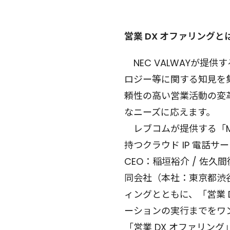
営業 DX オファリングと
NEC VALWAYが提
ロジー等に関する知見を集
頼性の高い営業活動の変
なニーズに応えます。
レブコムが提供する「Mi
持つクラウド IP 電話
CEO：稲垣裕介 / 佐久
同会社（本社：東京都渋
ィングとともに、「営業 
ーションの実行までをワ
「営業 DX オファリング