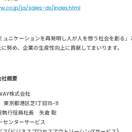
w.co.jp/ja/sales-dx/index.html
ュニケーションを再発明し人が人を想う社会を創る」
値向上に努め、企業の生産性向上に貢献してまいります。
 会社概要
WAY株式会社
 東京都港区芝1丁目15-11
役執行役員社長
矢倉 聡
トセンターサービス
ジネスプロセスアウトソーシングサービス)