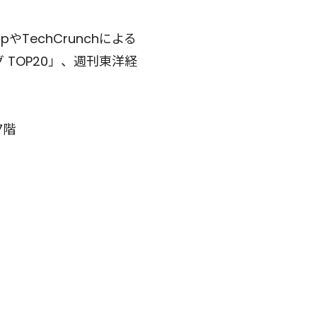
mpやTechCrunchによる
 TOP20」、週刊東洋経
7階