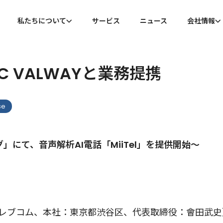
私たちについて
サービス
ニュース
会社情報
私たちについて
会社概
C VALWAYと業務提携
代表メッセージ
沿革
se
グ」にて、音声解析AI電話「MiiTel」を提供開始～
レブコム、本社：東京都渋谷区、代表取締役：會田武史）は