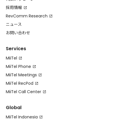
採用情報
RevComm Research
ニュース
お問い合わせ
Services
MiiTel
MiiTel Phone
MiiTel Meetings
MiiTel RecPod
MiiTel Call Center
Global
MiiTel Indonesia