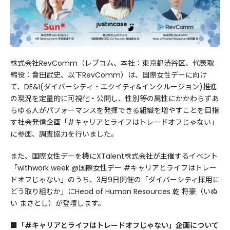
株式会社RevComm（レブコム、本社：東京都渋谷区、代表取
締役：會田武史、以下RevComm）は、国際女性デーに向け
て、DE&I(ダイバーシティ・エクイティ&インクルージョン)推進
の現況を定量的に可視化・公開し、性別等の属性にかかわらずあ
らゆる人がパフォーマンスを発揮できる組織を増やすことを目指
す社会発信企画「#キャリアとライフはトレードオフじゃない」
に参画、調査協力を行いました。
また、国際女性デーを機にXTalent株式会社が主催するイベント
「withwork week @国際女性デー #キャリアとライフはトレー
ドオフじゃない」のうち、3月9日開催の「ダイバーシティ採用に
どう取り組むか」にHead of Human Resources 乾 将豪（いぬ
い まさとし）が登壇します。
■「#キャリアとライフはトレードオフじゃない」企画について