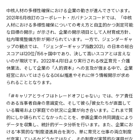
中核人材の多様性確保における企業の動きが進んできています。
2021年6月改訂のコーポレート・ガバナンスコードでは、「中核
人材における多様性確保についての考え方と自主的かつ測定可能
な目標の開示」が示され、企業の開示項目として人材育成方針、
社内環境整備方針が掲げられています。一方で、ジェンダーギャ
ップの観点では、「ジェンダーギャップ指数2021」の日本の総合
スコアは120位/156ヶ国中であり、決して高いスコアとは言えな
いのが現状です。2022年4月1日より実行される改正育児・介護
休業法、そして企業の「人的資本」への言及が強まる中で、企業
経営においてはさらなるDE&I推進やそれに伴う情報開示が求め
られることとなります。
「#キャリアとライフはトレードオフじゃない」では、ケア責任
のある当事者自身の意識変化、そして彼ら/彼女たちが直面して
いる職場および家庭での状況に企業が向き合います。これまで質
的にしか語られてこなかったことを、参画企業の共同調査により
データを収集し、統計的データ分析を行います。また、企業にお
ける”本質的な”制度浸透具合を測り、単に育児と仕事の両立制度
が充実しているかどうかではなく、その制度が実質的な運用がな