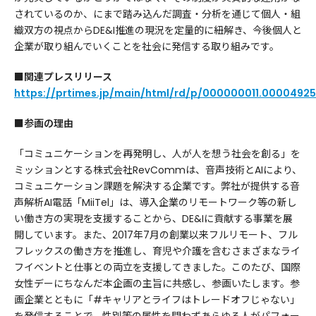
されているのか、にまで踏み込んだ調査・分析を通じて個人・組
織双方の視点からDE&I推進の現況を定量的に紐解き、今後個人と
企業が取り組んでいくことを社会に発信する取り組みです。
■関連プレスリリース
https://prtimes.jp/main/html/rd/p/000000011.00004925
■参画の理由
「コミュニケーションを再発明し、人が人を想う社会を創る」を
ミッションとする株式会社RevCommは、音声技術とAIにより、
コミュニケーション課題を解決する企業です。弊社が提供する音
声解析AI電話「MiiTel」は、導入企業のリモートワーク等の新し
い働き方の実現を支援することから、DE&Iに貢献する事業を展
開しています。また、2017年7月の創業以来フルリモート、フル
フレックスの働き方を推進し、育児や介護を含むさまざまなライ
フイベントと仕事との両立を支援してきました。このたび、国際
女性デーにちなんだ本企画の主旨に共感し、参画いたします。参
画企業とともに「#キャリアとライフはトレードオフじゃない」
を発信することで、性別等の属性を問わずあらゆる人がパフォー