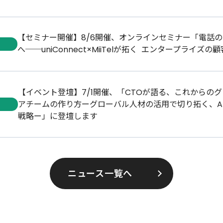
【セミナー開催】8/6開催、オンラインセミナー「電話
へ──uniConnect×MiiTelが拓く​ エンタープライズの
【イベント登壇】7/1開催、「CTOが語る、これからの
アチームの作り方ーグローバル人材の活用で切り拓く、A
戦略ー」に登壇します
ニュース一覧へ