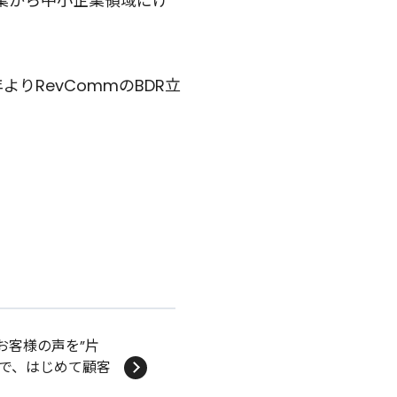
業から中小企業領域にけ
よりRevCommのBDR立
お客様の声を”片
史で、はじめて顧客