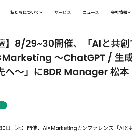
私たちについて
サービス
ニュース
会社情報
私たちについて
会社概
】8/29~30開催、「AIと共創
代表メッセージ
沿革
arketing 〜ChatGPT / 
へ〜」にBDR Manager 松
30日（水）開催、AI×Marketingカンファレンス「AI