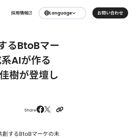
採用情報
Language
お問い合わせ
日本語
要
するBtoBマー
English
生成系AIが作る
本 佳樹が登壇し
Share
と共創するBtoBマーケの未