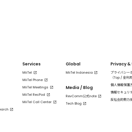
Services
Global
Privacy &
MiiTel
MiiTel Indonesia
プライバシー
（
Top
/
全利
MiiTel Phone
個人情報保護
Media / Blog
MiiTel Meetings
情報セキュリ
MiiTel RecPod
RevComm公式note
反社会的勢力
MiiTel Call Center
Tech Blog
earch