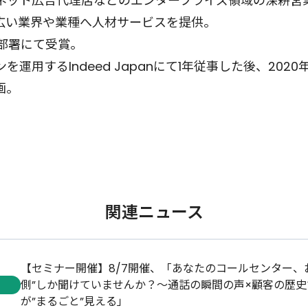
ネット広告代理店などのエンタープライズ領域の深耕営
広い業界や業種へ人材サービスを提供。
同部署にて受賞。
運用するIndeed Japanにて1年従事した後、2020年
画。
関連ニュース
【セミナー開催】8/7開催、「あなたのコールセンター、
側”しか聞けていませんか？〜通話の瞬間の声×顧客の歴
が”まるごと”見える」