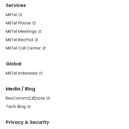
Services
MiiTel
MiiTel Phone
MiiTel Meetings
MiiTel RecPod
MiiTel Call Center
Global
MiiTel Indonesia
Media / Blog
RevComm公式note
Tech Blog
Privacy & Security