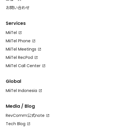
お問い合わせ
Services
MiiTel
MiiTel Phone
MiiTel Meetings
MiiTel RecPod
MiiTel Call Center
Global
MiiTel Indonesia
Media / Blog
RevComm公式note
Tech Blog