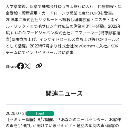
大学卒業後、新卒で株式会社ゆうちょ銀行に入行。口座開設・年
金受給・資産運用・カードローンの営業で東北TOP3を受賞。
2018年に株式会社リクルートへ転職し理美容室・エステ・ネイ
ル・リラク・まつ毛サロン向け広告の営業を3年半経験。2022年
1月にはDiDiフードジャパン株式会社にてファーマー(既存顧客担
当)部署立ち上げ、インサイドセールス立ち上げ等TOPセールス
として活躍。2022年7月より株式会社RevCommに入社。SDR
チームにてインサイドセールスに従事。
Share
関連ニュース
2026.07.31
Event
【セミナー開催】8/7開催、「あなたのコールセンター、お客様
の声を”片側”しか聞けていませんか？〜通話の瞬間の声×顧客の