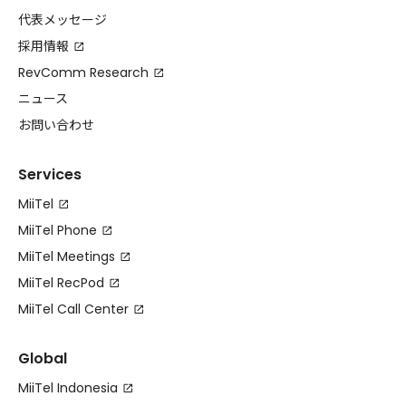
代表メッセージ
採用情報
RevComm Research
ニュース
お問い合わせ
Services
MiiTel
MiiTel Phone
MiiTel Meetings
MiiTel RecPod
MiiTel Call Center
Global
MiiTel Indonesia