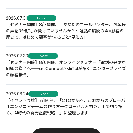
2026.07.31
Event
【セミナー開催】8/7開催、「あなたのコールセンター、お客様
の声を”片側”しか聞けていませんか？〜通話の瞬間の声×顧客の
歴史で、はじめて顧客が”まるごと”見える」
2026.07.30
Event
【セミナー開催】8/6開催、オンラインセミナー「電話の会話が
組織の資産へ──uniConnect×MiiTelが拓く​ エンタープライズ
の顧客接点」
2026.06.24
Event
【イベント登壇】7/1開催、「CTOが語る、これからのグローバ
ルエンジニアチームの作り方ーグローバル人材の活用で切り拓
く、AI時代の開発組織戦略ー」に登壇します