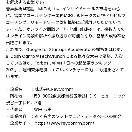
を解決する企業です。
音声解析AI電話「MiiTel」は、インサイドセールス市場を中心
に、営業やコールセンター業務におけるトークの可視化とセルフ
コーチング、リモートワーク体制構築にご活用いただいていま
す。また、オンライン商談ツール「MiiTel Live」は、複数人での
オンライン商談の解析や振り返りが可能となり、営業の成約率を
飛躍させます。
これまで、Google for Startups Acceleratorの採択をはじめ、
B-Dash CampやTechCrunchによる様々な大会で優勝、入賞
しているほか、Forbes JAPAN「日本の起業家ランキング
2021」、週刊東洋経済「すごいベンチャー100」にも選出されて
います。
・企業名 ：株式会社RevComm
・所在地 : 150-0002東京都渋谷区渋谷1-3-9 ヒューリック
渋谷一丁目ビル7階
・代表者 : 會田 武史
・事業内容 ：AI × 音声のソフトウェア・データベースの開発
・企業サイト：https://www.revcomm.com/