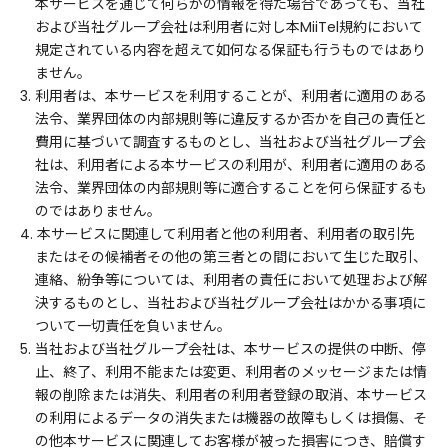
本サービスを通じて何らかの情報を得た場合であっても、当社
および当社グループ会社は利用者に対し本MiiTel規約において
規定されている内容を超えて如何なる保証も行うものではあり
ません。
3. 利用者は、本サービスを利用することが、利用者に適用のある
法令、業界団体の内部規則等に違反するか否かを自己の責任と
費用に基づいて調査するものとし、当社および当社グループ会
社は、利用者による本サービスの利用が、利用者に適用のある
法令、業界団体の内部規則等に適合することを何ら保証するも
のではありません。
4. 本サービスに関連して利用者と他の利用者、利用者の取引先
またはその候補者その他の第三者との間において生じた取引、
連絡、紛争等については、利用者の責任において処理および解
決するものとし、当社および当社グループ会社はかかる事項に
ついて一切責任を負いません。
5. 当社および当社グループ会社は、本サービスの提供の中断、停
止、終了、利用不能または変更、利用者のメッセージまたは情
報の削除または消失、利用者の利用者登録の取消、本サービス
の利用によるデータの消失または機器の故障もしくは損傷、そ
の他本サービスに関連してお客様が被った損害につき、賠償す