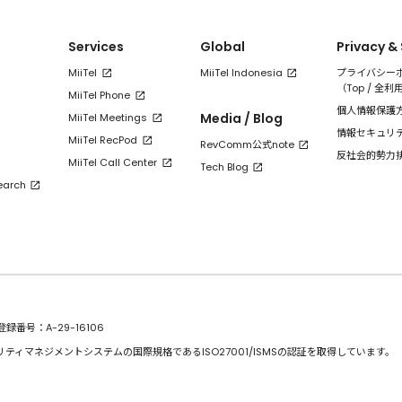
Services
Global
Privacy &
MiiTel
MiiTel Indonesia
プライバシー
（
Top
/
全利
MiiTel Phone
個人情報保護
Media / Blog
MiiTel Meetings
情報セキュリ
MiiTel RecPod
RevComm公式note
反社会的勢力
MiiTel Call Center
Tech Blog
earch
番号：A-29-16106
リティマネジメントシステムの国際規格であるISO27001/ISMSの認証を取得しています。