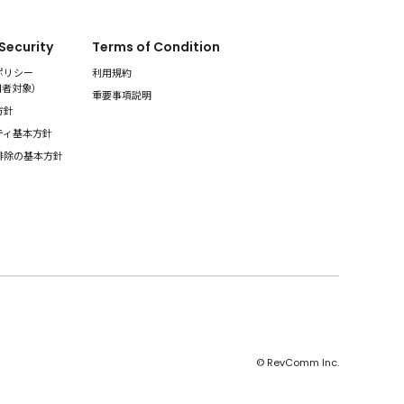
 Security
Terms of Condition
ポリシー
利用規約
用者対象
）
重要事項説明
方針
ティ基本方針
排除の基本方針
© RevComm Inc.