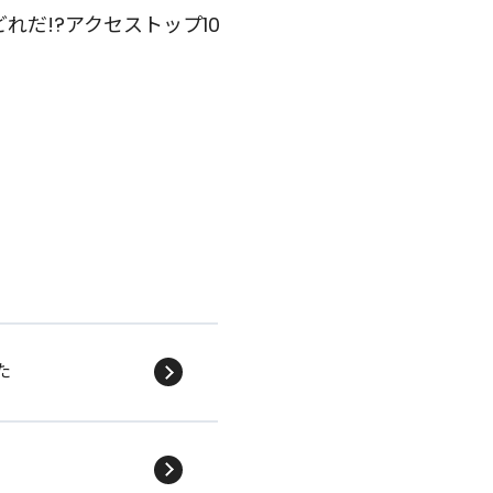
どれだ!?アクセストップ10
た