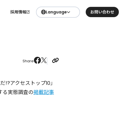
採用情報
Language
お問い合わせ
日本語
要
English
Share
れだ!?アクセストップ10」
する実態調査の
掲載記事