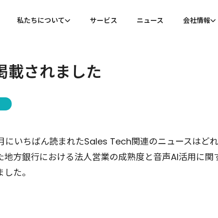
私たちについて
サービス
ニュース
会社情報
私たちについて
会社概
eに掲載されました
代表メッセージ
沿革
5年10月にいちばん読まれたSales Tech関連のニュースはど
た地方銀行における法人営業の成熟度と音声AI活用に関
ました。