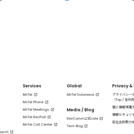
Services
Global
Privacy &
MiiTel
MiiTel Indonesia
プライバシー
（
Top
/
全利
MiiTel Phone
個人情報保護
Media / Blog
MiiTel Meetings
情報セキュリ
MiiTel RecPod
RevComm公式note
反社会的勢力
MiiTel Call Center
Tech Blog
earch