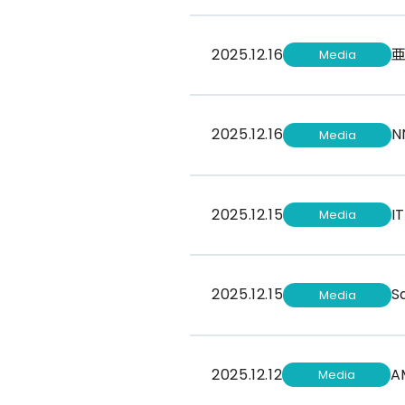
2025.12.16
亜
Media
2025.12.16
Media
2025.12.15
I
Media
2025.12.15
S
Media
2025.12.12
A
Media