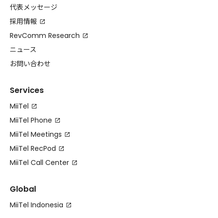
代表メッセージ
採用情報
RevComm Research
ニュース
お問い合わせ
Services
MiiTel
MiiTel Phone
MiiTel Meetings
MiiTel RecPod
MiiTel Call Center
Global
MiiTel Indonesia