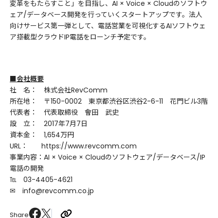
変革をもたらすこと」を目指し、AI × Voice × Cloudのソフトウ
ェア/データベース開発を行っていくスタートアップです。法人
向けサービス第一弾として、電話営業を可視化するAIソフトウェ
ア搭載型クラウドIP電話をローンチ予定です。
■会社概要
社 名： 株式会社RevComm
所在地： 〒150-0002 東京都渋谷区渋谷2-6-11 花門ビル3階
代表者： 代表取締役 會田 武史
設 立： 2017年7月7日
資本金： 1,654万円
URL： https://www.revcomm.com
事業内容：AI × Voice × Cloudのソフトウェア/データベース/IP
電話の開発
℡ 03-4405-4621
✉ info@revcomm.co.jp
Share