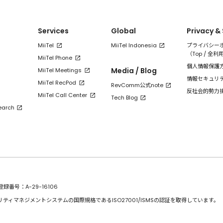
Services
Global
Privacy &
MiiTel
MiiTel Indonesia
プライバシー
（
Top
/
全利
MiiTel Phone
個人情報保護
Media / Blog
MiiTel Meetings
情報セキュリ
MiiTel RecPod
RevComm公式note
反社会的勢力
MiiTel Call Center
Tech Blog
earch
番号：A-29-16106
リティマネジメントシステムの国際規格であるISO27001/ISMSの認証を取得しています。