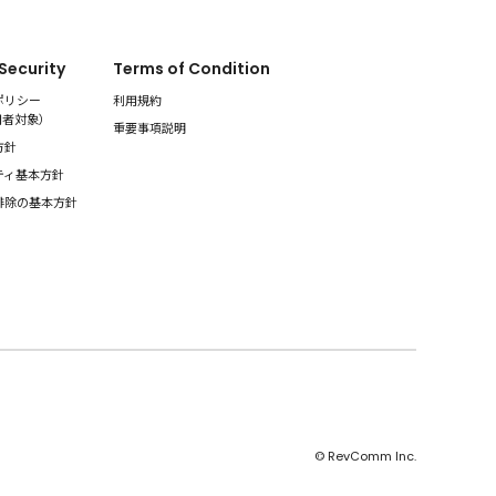
 Security
Terms of Condition
ポリシー
利用規約
用者対象
）
重要事項説明
方針
ティ基本方針
排除の基本方針
© RevComm Inc.