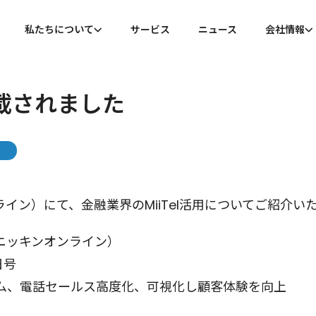
私たちについて
サービス
ニュース
会社情報
私たちについて
会社概
載されました
代表メッセージ
沿革
イン）にて、金融業界のMiiTel活用についてご紹介い
ニッキンオンライン）
日号
ム、電話セールス高度化、可視化し顧客体験を向上