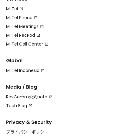
MiiTel
MiiTel Phone
MiiTel Meetings
MiiTel RecPod
MiiTel Call Center
Global
MiiTel Indonesia
Media / Blog
RevComm公式note
Tech Blog
Privacy & Security
プライバシーポリシー