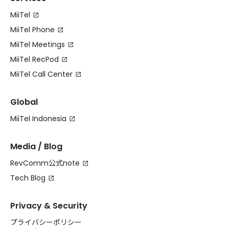
MiiTel
MiiTel Phone
MiiTel Meetings
MiiTel RecPod
MiiTel Call Center
Global
MiiTel Indonesia
Media / Blog
RevComm公式note
Tech Blog
Privacy & Security
プライバシーポリシー