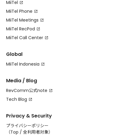
MiiTel
MiiTel Phone
MiiTel Meetings
MiiTel RecPod
MiiTel Call Center
Global
MiiTel Indonesia
Media / Blog
RevComm公式note
Tech Blog
Privacy & Security
プライバシーポリシー
（
Top
/
全利用者対象
）